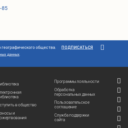
1-85
о географического общества.
ПОДПИСАТЬСЯ
ьных данных
.
Программы лояльности
иблиотека
Обработка
лектронная
персональных данных
иблиотека
Пользовательское
ступить в общество
соглашение
зносы и
Служба поддержки
ожертвования
сайта