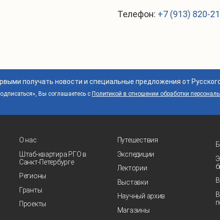
Телефон:
+7 (913) 820-2
ервыми получать новости и специальные предложения от Русског
дписаться», Вы соглашаетесь с
Политикой в отношении обработки персонал
О нас
Путешествия
Б
Штаб-квартира РГО в
Экспедиции
Э
Санкт‑Петербурге
б
Лектории
Регионы
В
Выставки
Гранты
В
Научный архив
п
Проекты
Магазины