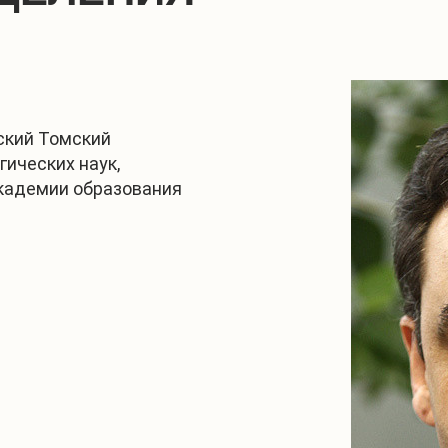
ский Томский
гических наук,
академии образования