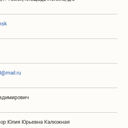
msk
@mail.ru
ладимирович
тор Юлия Юрьевна Калюжная