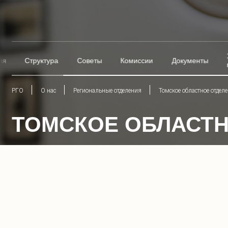
ия
Структура
Советы
Комиссии
Документы
РГО
О нас
Региональные отделения
Томское областное отдел
ТОМСКОЕ ОБЛАСТН