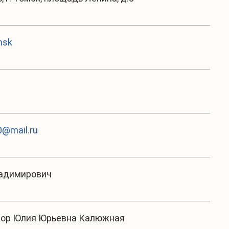
msk
@mail.ru
ладимирович
тор Юлия Юрьевна Калюжная