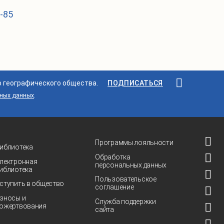
1-85
о географического общества.
ПОДПИСАТЬСЯ
ьных данных
.
Программы лояльности
иблиотека
Обработка
лектронная
персональных данных
иблиотека
Пользовательское
ступить в общество
соглашение
зносы и
Служба поддержки
ожертвования
сайта