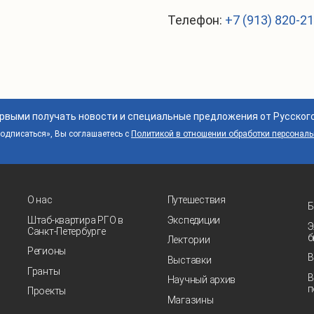
Телефон:
+7 (913) 820-2
ервыми получать новости и специальные предложения от Русског
дписаться», Вы соглашаетесь с
Политикой в отношении обработки персонал
О нас
Путешествия
Б
Штаб-квартира РГО в
Экспедиции
Э
Санкт‑Петербурге
б
Лектории
Регионы
В
Выставки
Гранты
В
Научный архив
п
Проекты
Магазины