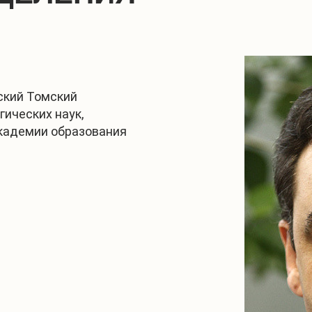
ский Томский
гических наук,
академии образования