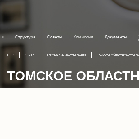
ия
Структура
Советы
Комиссии
Документы
РГО
О нас
Региональные отделения
Томское областное отдел
ТОМСКОЕ ОБЛАСТН