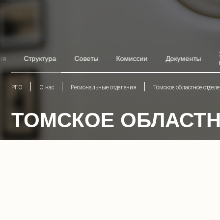
ия
Структура
Советы
Комиссии
Документы
РГО
О нас
Региональные отделения
Томское областное отдел
ТОМСКОЕ ОБЛАСТН