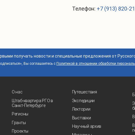
Телефон:
+7 (913) 820-2
ервыми получать новости и специальные предложения от Русског
дписаться», Вы соглашаетесь с
Политикой в отношении обработки персонал
О нас
Путешествия
Б
Штаб-квартира РГО в
Экспедиции
Э
Санкт‑Петербурге
б
Лектории
Регионы
В
Выставки
Гранты
В
Научный архив
п
Проекты
Магазины