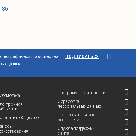
1-85
о географического общества.
ПОДПИСАТЬСЯ
ьных данных
.
Программы лояльности
иблиотека
Обработка
лектронная
персональных данных
иблиотека
Пользовательское
ступить в общество
соглашение
зносы и
Служба поддержки
ожертвования
сайта