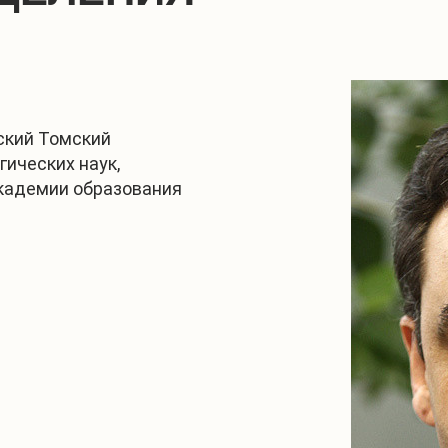
ский Томский
гических наук,
академии образования