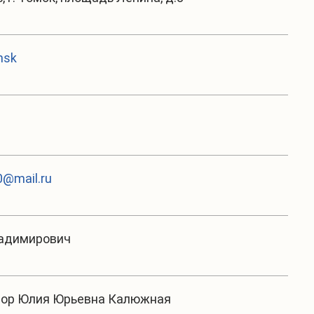
msk
@mail.ru
ладимирович
тор Юлия Юрьевна Калюжная