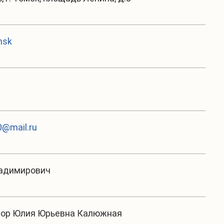
msk
@mail.ru
ладимирович
тор Юлия Юрьевна Калюжная