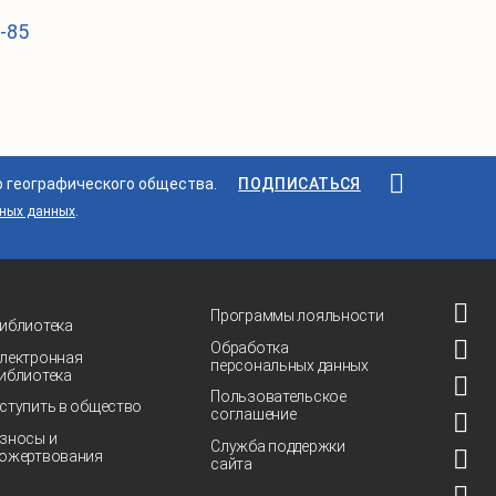
1-85
о географического общества.
ПОДПИСАТЬСЯ
ьных данных
.
Программы лояльности
иблиотека
Обработка
лектронная
персональных данных
иблиотека
Пользовательское
ступить в общество
соглашение
зносы и
Служба поддержки
ожертвования
сайта