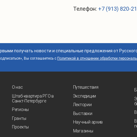
Телефон:
+7 (913) 820-2
ервыми получать новости и специальные предложения от Русског
дписаться», Вы соглашаетесь с
Политикой в отношении обработки персонал
О нас
Путешествия
Б
Штаб-квартира РГО в
Экспедиции
Э
Санкт‑Петербурге
б
Лектории
Регионы
В
Выставки
Гранты
В
Научный архив
п
Проекты
Магазины