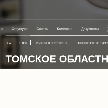
ия
Структура
Советы
Комиссии
Документы
РГО
О нас
Региональные отделения
Томское областное отдел
ТОМСКОЕ ОБЛАСТН