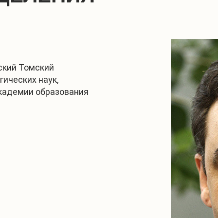
ский Томский
гических наук,
академии образования