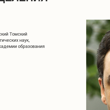
ский Томский
гических наук,
академии образования