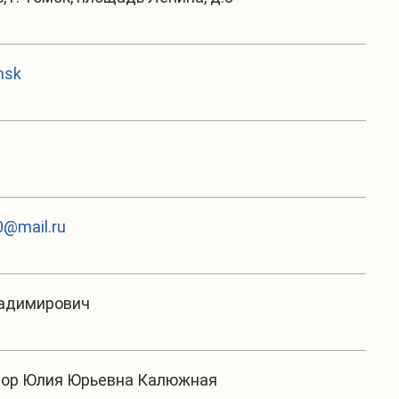
msk
@mail.ru
ладимирович
тор Юлия Юрьевна Калюжная