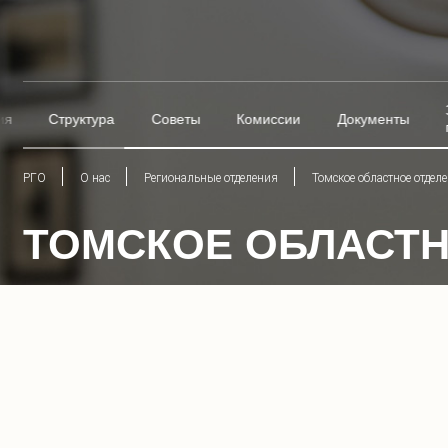
ия
Структура
Советы
Комиссии
Документы
РГО
О нас
Региональные отделения
Томское областное отдел
ТОМСКОЕ ОБЛАСТН