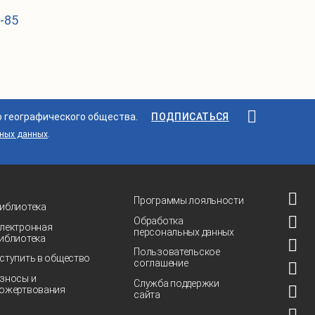
1-85
о географического общества.
ПОДПИСАТЬСЯ
ьных данных
.
Программы лояльности
иблиотека
Обработка
лектронная
персональных данных
иблиотека
Пользовательское
ступить в общество
соглашение
зносы и
Служба поддержки
ожертвования
сайта