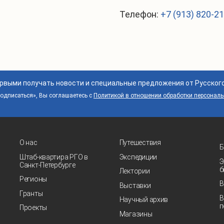
Телефон:
+7 (913) 820-2
ервыми получать новости и специальные предложения от Русског
дписаться», Вы соглашаетесь с
Политикой в отношении обработки персонал
О нас
Путешествия
Б
Штаб-квартира РГО в
Экспедиции
Э
Санкт‑Петербурге
б
Лектории
Регионы
В
Выставки
Гранты
В
Научный архив
п
Проекты
Магазины