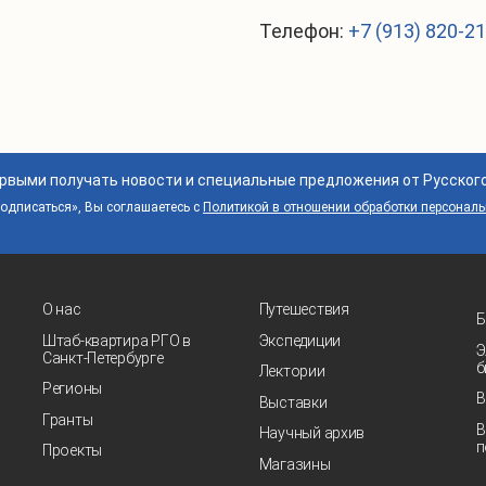
Телефон:
+7 (913) 820-2
ервыми получать новости и специальные предложения от Русског
дписаться», Вы соглашаетесь с
Политикой в отношении обработки персонал
О нас
Путешествия
Б
Штаб-квартира РГО в
Экспедиции
Э
Санкт‑Петербурге
б
Лектории
Регионы
В
Выставки
Гранты
В
Научный архив
п
Проекты
Магазины