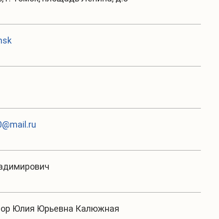
msk
@mail.ru
ладимирович
тор Юлия Юрьевна Калюжная