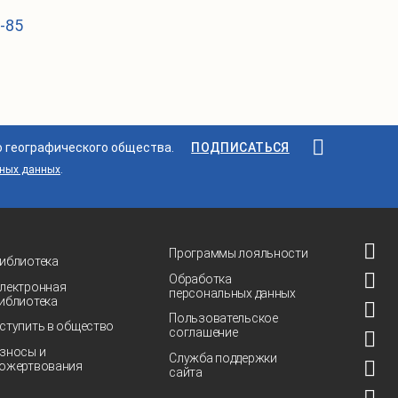
1-85
о географического общества.
ПОДПИСАТЬСЯ
ьных данных
.
Программы лояльности
иблиотека
Обработка
лектронная
персональных данных
иблиотека
Пользовательское
ступить в общество
соглашение
зносы и
Служба поддержки
ожертвования
сайта