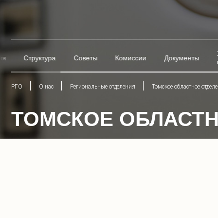
ия
Структура
Советы
Комиссии
Документы
РГО
О нас
Региональные отделения
Томское областное отдел
ТОМСКОЕ ОБЛАСТН