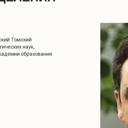
ский Томский
гических наук,
академии образования