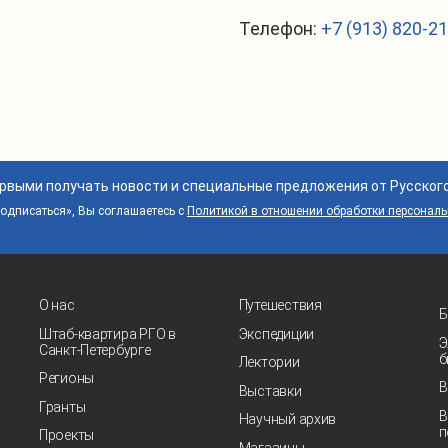
Телефон:
+7 (913) 820-2
ервыми получать новости и специальные предложения от Русског
дписаться», Вы соглашаетесь с
Политикой в отношении обработки персонал
О нас
Путешествия
Б
Штаб-квартира РГО в
Экспедиции
Э
Санкт‑Петербурге
б
Лектории
Регионы
В
Выставки
Гранты
В
Научный архив
п
Проекты
Магазины