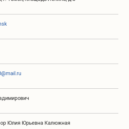
msk
@mail.ru
ладимирович
тор Юлия Юрьевна Калюжная