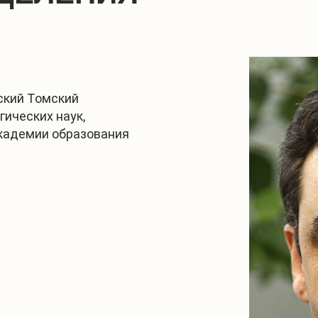
ский Томский
гических наук,
академии образования