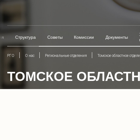
ия
Структура
Советы
Комиссии
Документы
РГО
О нас
Региональные отделения
Томское областное отдел
ТОМСКОЕ ОБЛАСТН