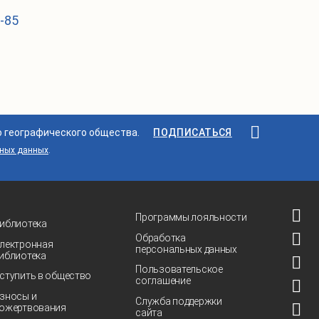
1-85
о географического общества.
ПОДПИСАТЬСЯ
ьных данных
.
Программы лояльности
иблиотека
Обработка
лектронная
персональных данных
иблиотека
Пользовательское
ступить в общество
соглашение
зносы и
Служба поддержки
ожертвования
сайта