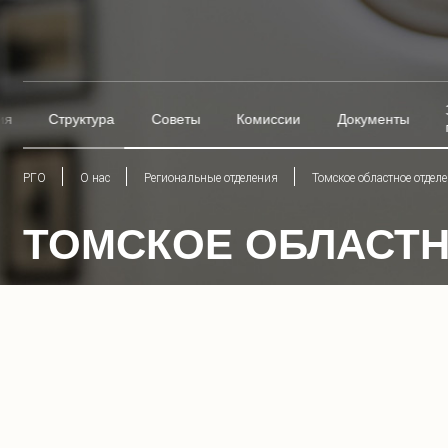
ия
Структура
Советы
Комиссии
Документы
РГО
О нас
Региональные отделения
Томское областное отдел
ТОМСКОЕ ОБЛАСТН