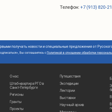
Телефон:
+7 (913) 820-2
ервыми получать новости и специальные предложения от Русског
дписаться», Вы соглашаетесь с
Политикой в отношении обработки персонал
О нас
Путешествия
Б
Штаб-квартира РГО в
Экспедиции
Э
Санкт‑Петербурге
б
Лектории
Регионы
В
Выставки
Гранты
В
Научный архив
п
Проекты
Магазины