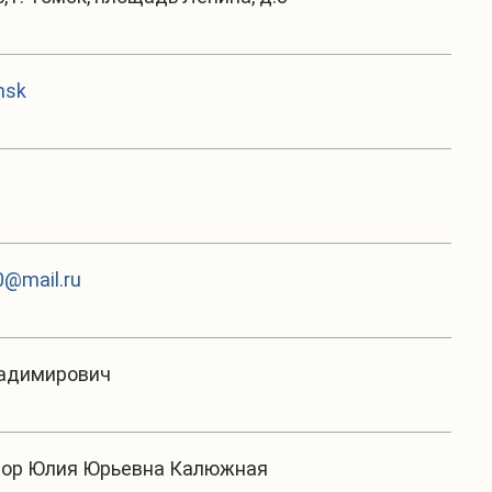
msk
@mail.ru
ладимирович
тор Юлия Юрьевна Калюжная