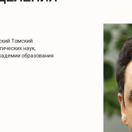
ский Томский
гических наук,
академии образования