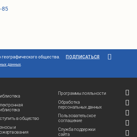
1-85
о географического общества.
ПОДПИСАТЬСЯ
ьных данных
.
Программы лояльности
иблиотека
Обработка
лектронная
персональных данных
иблиотека
Пользовательское
ступить в общество
соглашение
зносы и
Служба поддержки
ожертвования
сайта